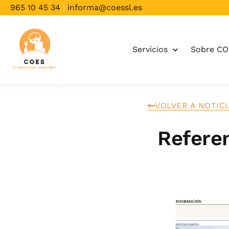
965 10 45 34
|
informa@coessl.es
Servicios
Sobre C
VOLVER A NOTIC
Referen