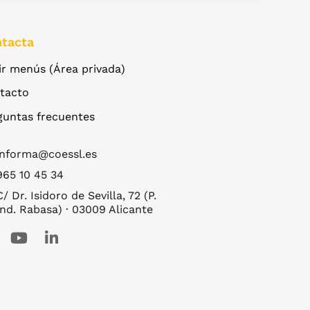
tacta
ir menús (Área privada)
tacto
guntas frecuentes
informa@coessl.es
965 10 45 34
C/ Dr. Isidoro de Sevilla, 72 (P.
Ind. Rabasa) · 03009 Alicante