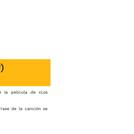
)
 la película de «Los
frase de la canción se