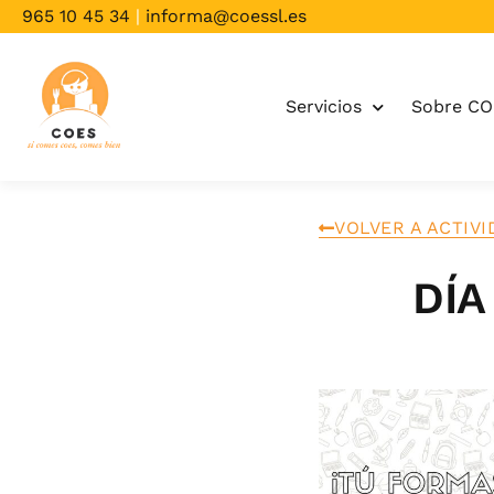
965 10 45 34
|
informa@coessl.es
Servicios
Sobre C
VOLVER A ACTIV
DÍA