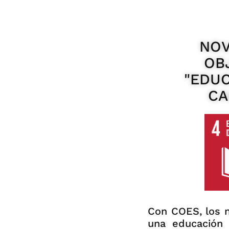
NOV
OB
"EDU
CA
Con COES, los ni
una educación 