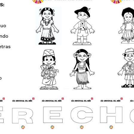
S:
nuo
undo
etras
o