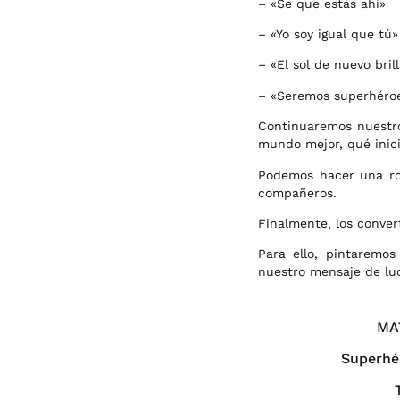
– «
Se que estás ahí»
– «Yo soy igual que tú»
– «El sol de nuevo bril
– «Seremos superhéro
Continuaremos
nuestr
mundo mejor, qué inici
Podemos hacer una ro
compañeros.
Finalmente, los conver
Para ello, pintaremo
nuestro mensaje de lu
MA
Superhé