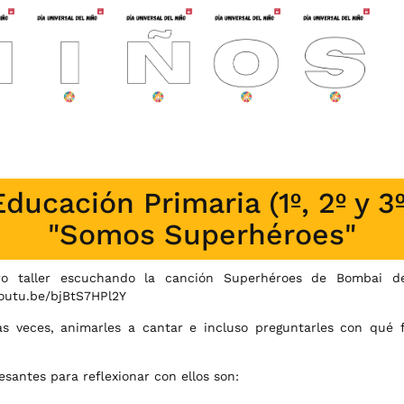
Educación Primaria (1º, 2º y 3º
"Somos Superhéroes"
o taller escuchando la canción
Superhéroes de Bombai
de
youtu.be/bjBtS7HPl2Y
s veces, animarles a cantar e incluso preguntarles con qué 
esantes para reflexionar con ellos son: