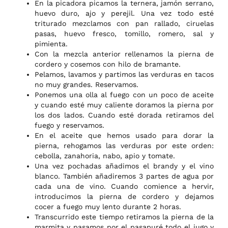
En la picadora picamos la ternera, jamón serrano,
huevo duro, ajo y perejil. Una vez todo esté
triturado mezclamos con pan rallado, ciruelas
pasas, huevo fresco, tomillo, romero, sal y
pimienta.
Con la mezcla anterior rellenamos la pierna de
cordero y cosemos con hilo de bramante.
Pelamos, lavamos y partimos las verduras en tacos
no muy grandes. Reservamos.
Ponemos una olla al fuego con un poco de aceite
y cuando esté muy caliente doramos la pierna por
los dos lados. Cuando esté dorada retiramos del
fuego y reservamos.
En el aceite que hemos usado para dorar la
pierna, rehogamos las verduras por este orden:
cebolla, zanahoria, nabo, apio y tomate.
Una vez pochadas añadimos el brandy y el vino
blanco. También añadiremos 3 partes de agua por
cada una de vino. Cuando comience a hervir,
introducimos la pierna de cordero y dejamos
cocer a fuego muy lento durante 2 horas.
Transcurrido este tiempo retiramos la pierna de la
marmita y pasamos por el pasapuré todo el jugo y