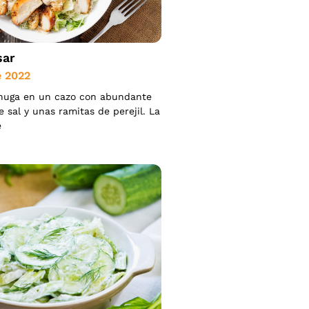
sar
e 2022
huga en un cazo con abundante
 sal y unas ramitas de perejil. La
e