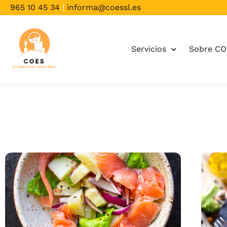
965 10 45 34
|
informa@coessl.es
Servicios
Sobre C