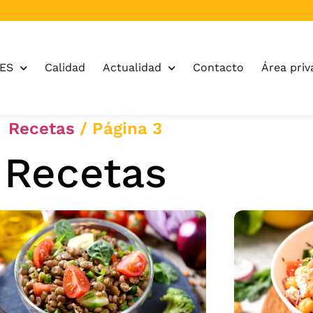
OES
Calidad
Actualidad
Contacto
Área priv
Recetas
/
Página 3
Recetas