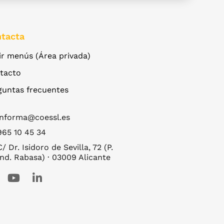
tacta
ir menús (Área privada)
tacto
guntas frecuentes
informa@coessl.es
965 10 45 34
C/ Dr. Isidoro de Sevilla, 72 (P.
Ind. Rabasa) · 03009 Alicante