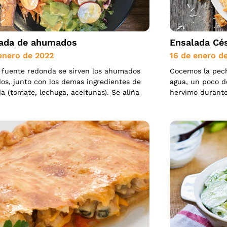
ada de ahumados
Ensalada Cé
enero de 2022
16 de enero d
 fuente redonda se sirven los ahumados
Cocemos la pec
os, junto con los demas ingredientes de
agua, un poco de
a (tomate, lechuga, aceitunas). Se aliña
hervimo durant